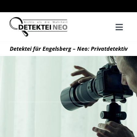
Zum
Inhalt
springen
Togg
Navi
Home
Detektei für Engelsberg – Neo: Privatdetektiv
Privatd
Wirtsch
Kontak