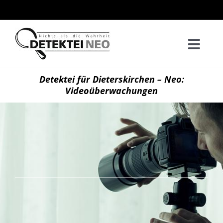
Zum
Inhalt
springen
Togg
Navi
Home
Detektei für Dieterskirchen – Neo:
Videoüberwachungen
Privatd
Wirtsch
Kontak