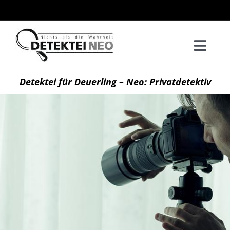
Zum
Inhalt
springen
Togg
Navi
Home
Detektei für Deuerling – Neo: Privatdetektiv
Privatd
Wirtsch
Kontak