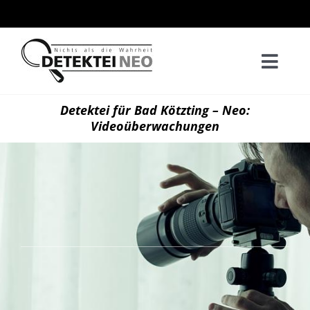
Zum
Inhalt
springen
Togg
Navi
Home
Detektei für Bad Kötzting – Neo:
Videoüberwachungen
Privatd
Wirtsch
Kontak