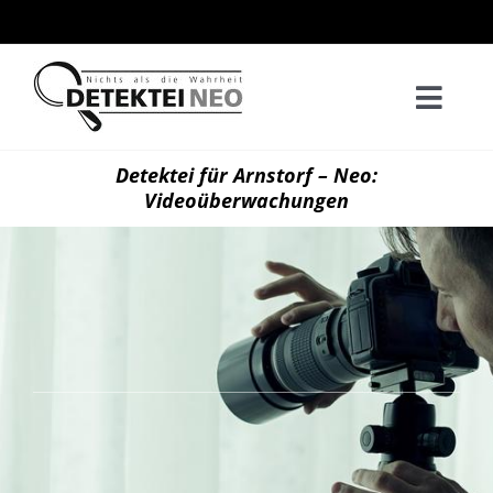
Zum
Inhalt
springen
Togg
Navi
Home
Detektei für Arnstorf – Neo:
Videoüberwachungen
Privatd
Wirtsch
Kontak